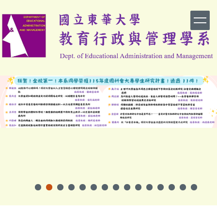
跳
到
主
要
內
容
區