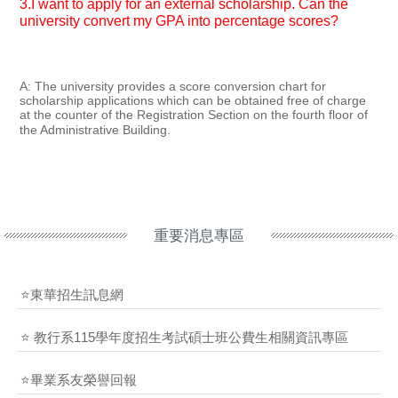
3.I want to apply for an external scholarship. Can the
university convert my GPA into percentage scores?
A: The university provides a score conversion chart for
scholarship applications which can be obtained free of charge
at the counter of the Registration Section on the fourth floor of
the Administrative Building.
重要消息專區
⭐東華招生訊息網
⭐ 教行系115學年度招生考試碩士班公費生相關資訊專區
⭐畢業系友榮譽回報